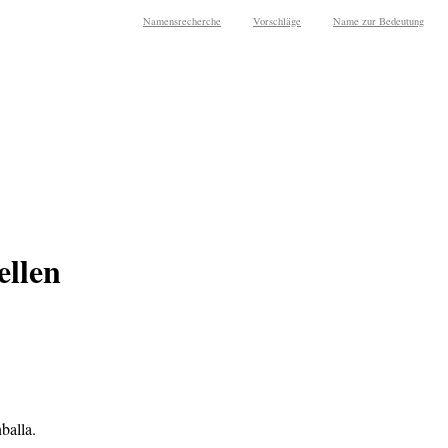
Namensrecherche
Vorschläge
Name zur Bedeutung
ellen
balla.