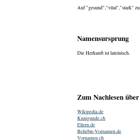
Auf "gesund","vital","stark" z
Namensursprung
Die Herkunft ist lateinisch.
Zum Nachlesen über 
Wikipedia.de
Kunigunde.ch
Eltern.de
Beliebte-Vornamen.de
Vornamen.ch